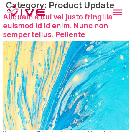
Category:
Product Update
Skip
to
Aliquam a dui vel justo fringilla
content
euismod id id enim. Nunc non
semper tellus. Pellente