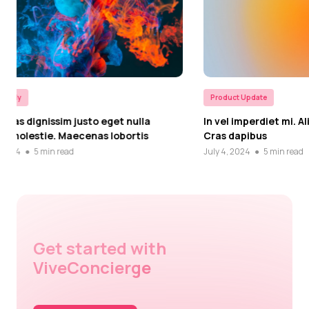
Product Update
Product Up
In vel imperdiet mi. Aliquam erat volutpat.
Lorem ips
Cras dapibus
adipiscing
July 4, 2024
●
5 min read
July 4, 2024
Get started with
ViveConcierge