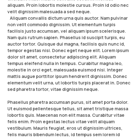
aliquam. Proin lobortis molestie cursus. Proin id odio nec
velit dignissim malesuada a sed neque.
Aliquam convallis dictum urna quis auctor. Nam pulvinar
non velit commodo dignissim. Ut elementum turpis
facilisis justo accumsan, vel aliquam ipsum scelerisque.
Nam quis rutrum sapien. Phasellus id suscipit turpis, eu
auctor tortor. Quisque dui magna, facilisis quis nunc id,
tempor egestas nisi. Donec eget neque elit. Lorem ipsum
dolor sit amet, consectetur adipiscing elit. Aliquam
tempus eleifend nulla in tempus. Curabitur magna leo,
molestie in orci eget, malesuada euismod nisi. Integer
mattis augue porttitor ipsum hendrerit dignissim. Donec
elementum velit urna, ut lobortis turpis placerat in. Donec
sed pharetra tortor, vitae dignissim neque.
Phasellus pharetra accumsan purus, sit amet porta dolor.
Ut euismod pellentesque tellus, sit amet tristique massa
lobortis quis. Maecenas non elit massa. Curabitur vitae
felis enim. Proin egestas lectus vitae velit aliquam
vestibulum. Mauris feugiat, eros ut dignissim ultrices,
felis mauris bibendum lectus, id tempus sem lorem id